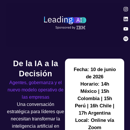
De la IA a la
Fecha: 10 de junio
Decisión
de 2026
Agentes, gobernanza y el
Horario: 14h
nuevo modelo operativo de
México | 15h
las empresas
Colombia | 15h
Una conversación
Perú | 16h Chile |
estratégica para líderes que
17h Argentina
necesitan transformar la
Local: Online vía
inteligencia artificial en
Zoom