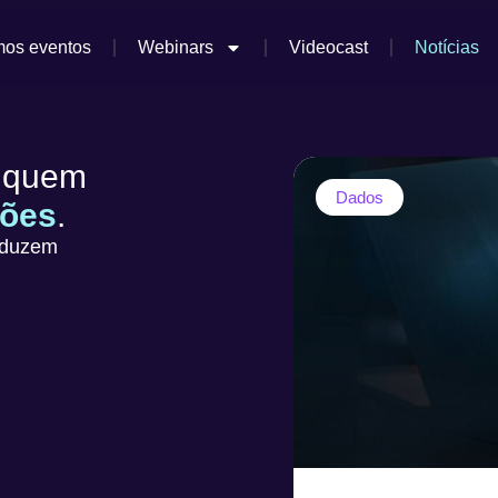
mos eventos
Webinars
Videocast
Notícias
 quem
Dados
sões
.
aduzem