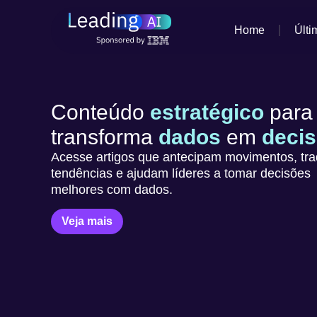
Home
Últi
Conteúdo
estratégico
para
transforma
dados
em
deci
Acesse artigos que antecipam movimentos, tr
tendências e ajudam líderes a tomar decisões
melhores com dados.
Veja mais